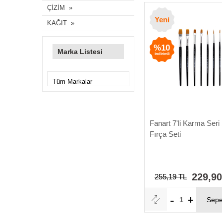
ÇİZİM
Yeni
KAĞIT
%10
Marka Listesi
indirimli
Fanart 7'li Karma Seri
Fırça Seti
229,90
255,19 TL
Sepe