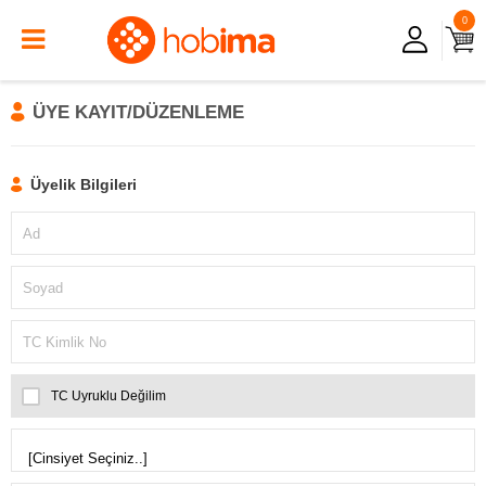
0
ÜYE KAYIT/DÜZENLEME
Üyelik Bilgileri
Ad
Soyad
TC Kimlik No
TC Uyruklu Değilim