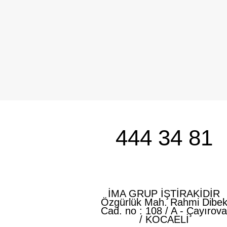
444 34 81
İMA GRUP İŞTİRAKİDİR
Özgürlük Mah. Rahmi Dibe
Cad. no : 108 / A - Çayırov
/ KOCAELİ