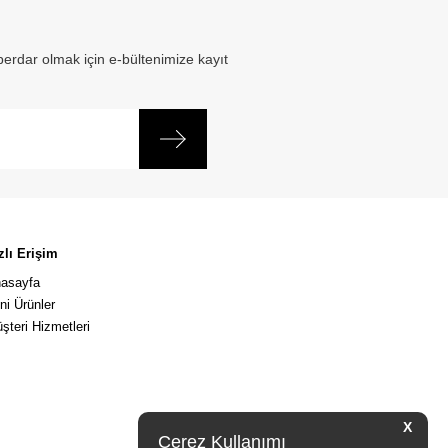
erdar olmak için e-bültenimize kayıt
zlı Erişim
asayfa
ni Ürünler
şteri Hizmetleri
X
Çerez Kullanımı