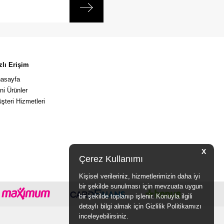
zlı Erişim
asayfa
ni Ürünler
şteri Hizmetleri
X
Çerez Kullanımı
Kişisel verileriniz, hizmetlerimizin daha iyi
bir şekilde sunulması için mevzuata uygun
bir şekilde toplanıp işlenir. Konuyla ilgili
detaylı bilgi almak için Gizlilik Politikamızı
inceleyebilirsiniz.