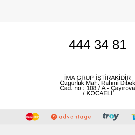
444 34 81
İMA GRUP İŞTİRAKİDİR
Özgürlük Mah. Rahmi Dibe
Cad. no : 108 / A - Çayırov
/ KOCAELİ