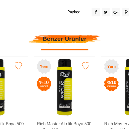
Paylaş:
Benzer Ürünler
Yeni
Yeni
%10
%10
indirimli
indirimli
ilik Boya 500
Rich Master Akrilik Boya 500
Rich Master 