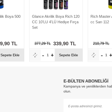
ilik Boya 500
Glance Akrilik Boya Rich 120
Rich Master 
CC 10'LU 4'LÜ Hediye Fırça
cc Sarı 112
Set
9,90 TL
339,90 TL
377,29 TL
210,79 TL
Sepete Ekle
Sepete Ekle
E-BÜLTEN ABONELİĞİ
Kampanya ve yeniliklerden hab
olun.