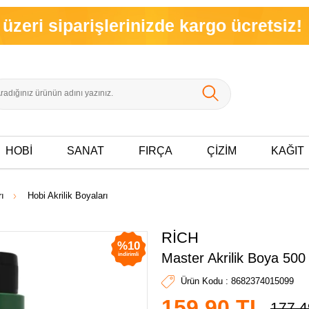
parişlerinizde kargo ücretsiz!
HOBİ
SANAT
FIRÇA
ÇİZİM
KAĞIT
rı
Hobi Akrilik Boyaları
RİCH
%10
Master Akrilik Boya 500 
indirimli
Ürün Kodu :
8682374015099
159,90
TL
177,4