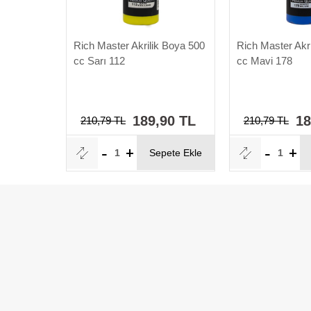
a Rich 120
Rich Master Akrilik Boya 500
Rich Master Akr
ye Fırça
cc Sarı 112
cc Mavi 178
90 TL
189,90 TL
18
210,79 TL
210,79 TL
pete Ekle
Sepete Ekle