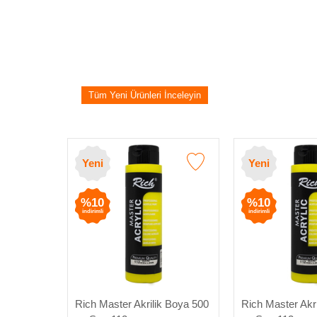
Tüm Yeni Ürünleri İnceleyin
Yeni
Yeni
%10
%10
indirimli
indirimli
 Boya 500
Rich Master Akrilik Boya 500
Rich Master Akr