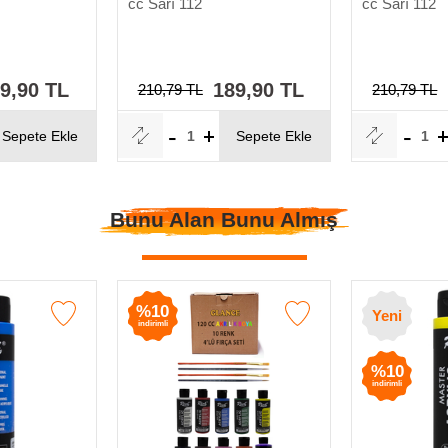
cc Sarı 112
cc Sarı 112
9,90 TL
189,90 TL
210,79 TL
210,79 TL
Sepete Ekle
Sepete Ekle
Bunu Alan Bunu Almış
%10
Yeni
indirimli
%10
indirimli