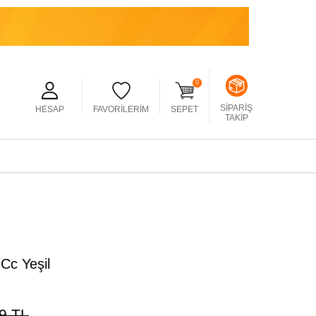
0
SIPARIŞ
HESAP
FAVORILERIM
SEPET
TAKIP
Cc Yeşil
9
TL