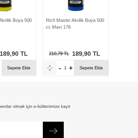
Akrilik Boya 500
Rich Master Akrilik Boya 500
Glance Ak
cc Mavi 178
CC 10'LU
Set
189,90 TL
189,90 TL
210,79 TL
377,29 
Sepete Ekle
Sepete Ekle
erdar olmak için e-bültenimize kayıt