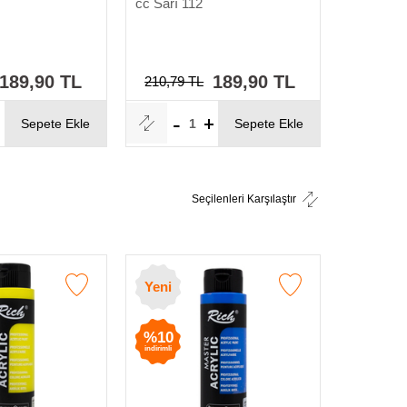
cc Sarı 112
cc Sarı 1
189,90 TL
189,90 TL
210,79 TL
210,79 
Sepete Ekle
Sepete Ekle
Seçilenleri Karşılaştır
%10
Yeni
indirimli
%10
indirimli