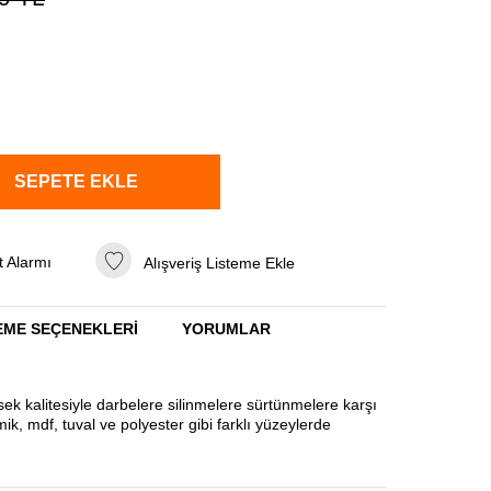
SEPETE EKLE
t Alarmı
Alışveriş Listeme Ekle
ME SEÇENEKLERI
YORUMLAR
ek kalitesiyle darbelere silinmelere sürtünmelere karşı
ik, mdf, tuval ve polyester gibi farklı yüzeylerde