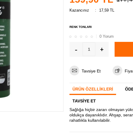
Kazancınız
:
17,59
TL
RENK TONLARI
0 Yorum
Tavsiye Et
Fiya
ÜRÜN ÖZELLIKLERI
ÖDE
TAVSIYE ET
Sağlığa hiçbir zararı olmayan yüks
oldukça dayanıklıdır. Ahşap, seram
rahatlıkla kullanılabilir.