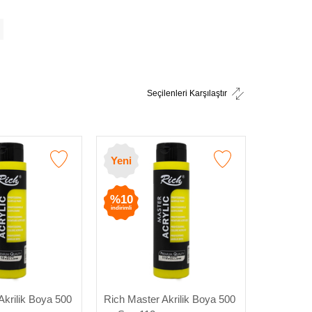
Seçilenleri Karşılaştır
Yeni
Yeni
%10
%10
indirimli
indirimli
Akrilik Boya 500
Rich Master Akrilik Boya 500
Rich Mast