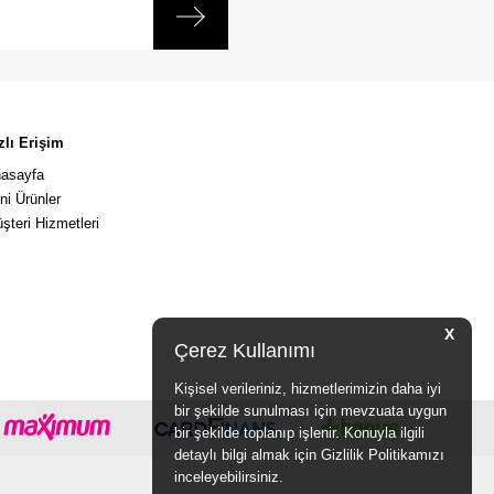
zlı Erişim
asayfa
ni Ürünler
şteri Hizmetleri
X
Çerez Kullanımı
Kişisel verileriniz, hizmetlerimizin daha iyi
bir şekilde sunulması için mevzuata uygun
bir şekilde toplanıp işlenir. Konuyla ilgili
detaylı bilgi almak için Gizlilik Politikamızı
inceleyebilirsiniz.