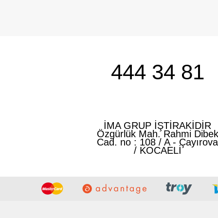
444 34 81
İMA GRUP İŞTİRAKİDİR
Özgürlük Mah. Rahmi Dibe
Cad. no : 108 / A - Çayırov
/ KOCAELİ